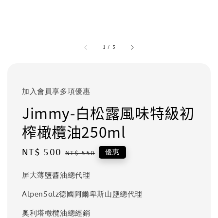
1
/
5
加入會員享多項優惠
Jimmy-白松露風味特級初
榨橄欖油250ml
Sale
NT$ 500
Regular
優惠
NT$ 550
price
price
屏大薄鹽醬油總代理
AlpenSalz德國阿爾卑斯山鹽總代理
奧利塔橄欖油總經銷