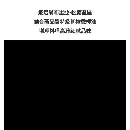
嚴選翁布里亞-松露產區
結合高品質特級初榨橄欖油
增添料理高雅細膩品味