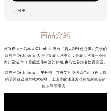
分享
商品介紹
嚴選產區一翁布里亞Umbria來自『義大利綠色心臟』美譽的
翁布里亞(Umbria)大區位於義大利中部，是義大利唯一不臨
海的區域,除了是釀造葡萄酒的鼻祖,也為世界知名松露產區。
翁布里亞(Umbria)四季分明，在未受污染的綠色山谷裡，圍
繞著碧綠茂盛的橡木樹林，土讓帶酸性且濕潤為松露生長絕
佳的氣候環境。