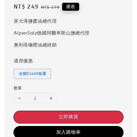
Sale
NT$ 249
Regular
優惠
NT$ 270
price
price
屏大薄鹽醬油總代理
AlpenSalz德國阿爾卑斯山鹽總代理
奧利塔橄欖油總經銷
適用優惠
全館$1499免運
數量
立即購買
加入購物車