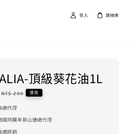
登入
購物車
TALIA-頂級葵花油1L
Regular
優惠
NT$ 290
price
油總代理
alz德國阿爾卑斯山鹽總代理
油總經銷