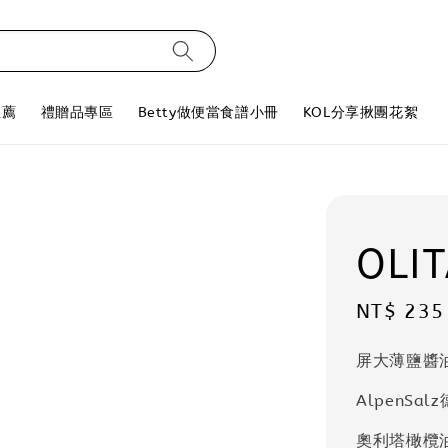
推薦
禮贈品專區
Betty做便當食譜小冊
KOL分享揪團花絮
OLI
Sale
NT$ 235
price
屏大薄鹽醬
AlpenS
奧利塔橄欖