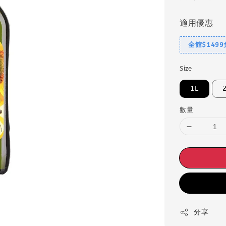
適用優惠
全館$149
Size
1L
數量
分享