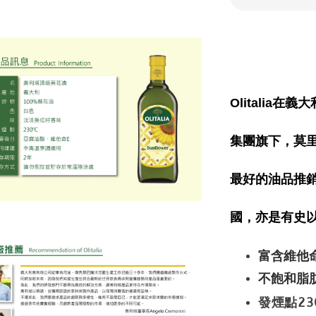
Olitalia
集團旗下，莫
最好的油品推銷到
國，亦是有史
富含維他
不飽和脂
發煙點23