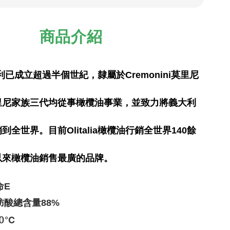
商品介紹
在義大利已成立超過半個世紀，隸屬於Cremonini莫里尼
里尼家族三代均從事橄欖油事業，並致力將義大利
全世界。目前Olitalia橄欖油行銷全世界140
餘
以來橄欖油銷售最廣的品牌。
命E
肪酸總含量88%
°C
0