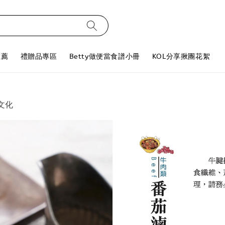
推薦
禮贈品專區
Betty做便當食譜小冊
KOL分享揪團花絮
文化