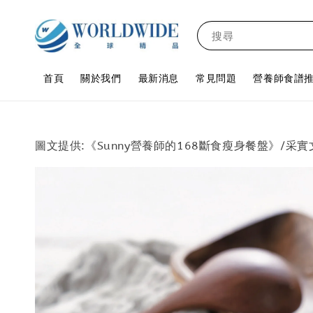
搜尋
首頁
關於我們
最新消息
常見問題
營養師食譜
圖文提供:《Sunny營養師的168斷食瘦身餐盤》/采實