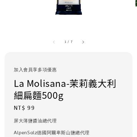
1
/
7
加入會員享多項優惠
La Molisana-茉莉義大利
細扁麵500g
Regular
NT$ 99
price
屏大薄鹽醬油總代理
AlpenSalz德國阿爾卑斯山鹽總代理