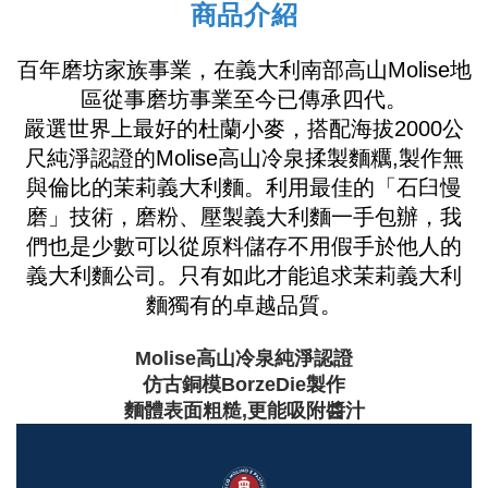
商品介紹
百年磨坊家族事業，在義大利南部高山Molise地
區從事磨坊事業至今已傳承四代。
嚴選世界上最好的杜蘭小麥，搭配海拔2000公
尺純淨認證的Molise高山冷泉揉製麵糲,製作無
與倫比的茉莉義大利麵。利用最佳的「石臼慢
磨」技術，
磨粉、壓製義大利麵一手包辦，我
們也是少數可以從原料儲存不用假手於他人的
義大利麵公司。只有如此才能追求茉莉義大利
麵獨有的卓越品質。
Molise高山冷泉純淨認證
仿古銅模BorzeDie製作
麵體表面粗糙,更能吸附醬汁