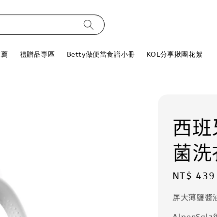
推薦
禮贈品專區
Betty做便當食譜小冊
KOL分享揪團花絮
西班
菌洗衣
Regular
NT$ 439
price
屏大薄鹽醬
AlpenS