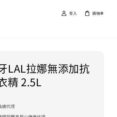
登入
購物車
牙LAL拉娜無添加抗
精 2.5L
油總代理
alz德國阿爾卑斯山鹽總代理