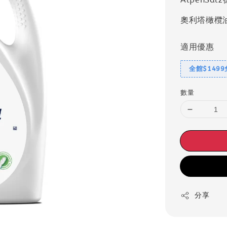
奧利塔橄欖
適用優惠
全館$149
數量
分享