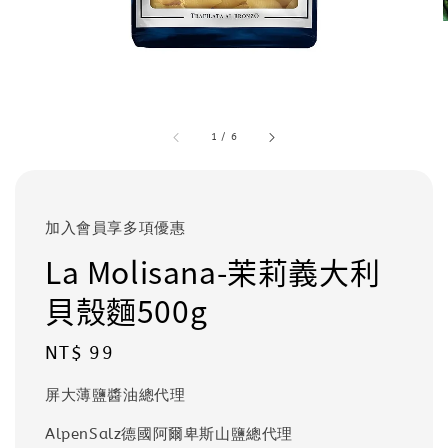
1
/
6
加入會員享多項優惠
La Molisana-茉莉義大利
貝殼麵500g
Regular
NT$ 99
price
屏大薄鹽醬油總代理
AlpenSalz德國阿爾卑斯山鹽總代理