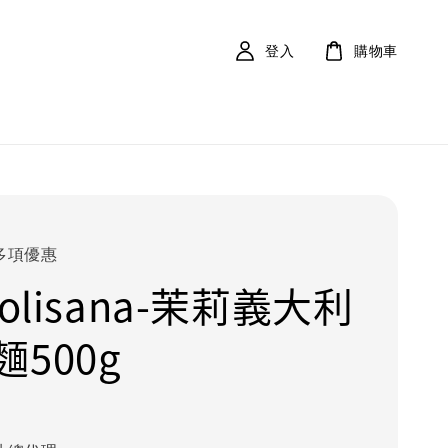
登入
購物車
多項優惠
Molisana-茉莉義大利
500g