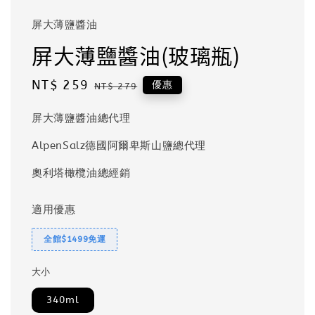
屏大薄鹽醬油
屏大薄鹽醬油(玻璃瓶)
Sale
NT$ 259
Regular
優惠
NT$ 279
price
price
屏大薄鹽醬油總代理
AlpenSalz德國阿爾卑斯山鹽總代理
奧利塔橄欖油總經銷
適用優惠
全館$1499免運
大小
340ml