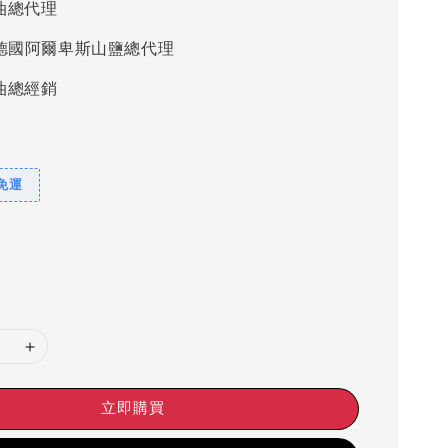
油總代理
alz德國阿爾卑斯山鹽總代理
油總經銷
9免運
立即購買