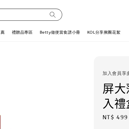
推薦
禮贈品專區
Betty做便當食譜小冊
KOL分享揪團花絮
加入會員享
屏大
入禮
Sale
NT$ 499
price