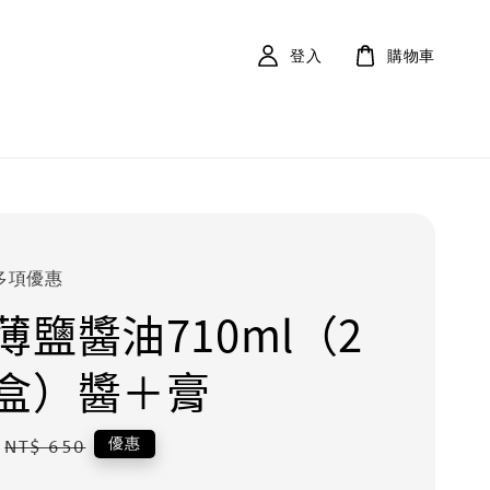
登入
購物車
多項優惠
薄鹽醬油710ml（2
盒）醬＋膏
Regular
優惠
NT$ 650
price