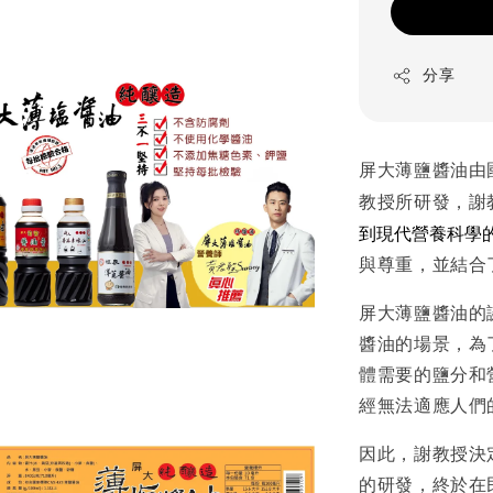
分享
屏大薄鹽醬油由
教授所研發，謝
到現代營養科學
與尊重，並結合
屏大薄鹽醬油的
醬油的場景，為
體需要的鹽分和
經無法適應人們
因此，謝教授決
的研發，終於在