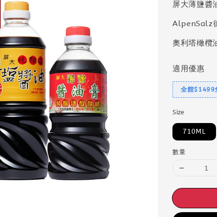
屏大薄鹽醬
AlpenS
奧利塔橄欖
適用優惠
全館$149
Size
710ML
數量