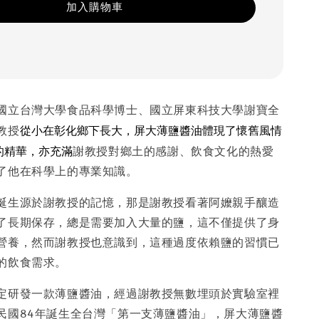
加入購物車
國立台灣大學食品科學博士、國立屏東科技大學謝寶全
從小在彰化鄉下長大，屏大薄鹽醬油
體現了
懷舊風情
教授
的精華，亦充滿
謝教授對鄉土的感謝、飲食文化的熱愛
了他在科學上的專業知識。
誕生源於謝教授的記憶，那是謝教授看著阿嬤親手釀造
了長期保存，總是需要加入大量的鹽，這不僅提供了身
營養，然而謝教授也意識到，這種過度依賴鹽的習慣已
的飲食需求。
定研發一款薄鹽醬油，經過謝教授無數埋頭於實驗室裡
民國84年誕生全台灣「第一支薄鹽醬油」，屏大薄鹽醬