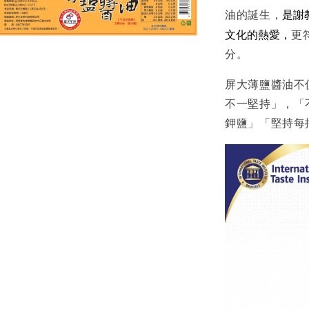
是謝
油的誕生，
文化的熱愛，
更
分。
屏大薄鹽醬油不
不一堅持」，「
鉀鹽」「堅持每