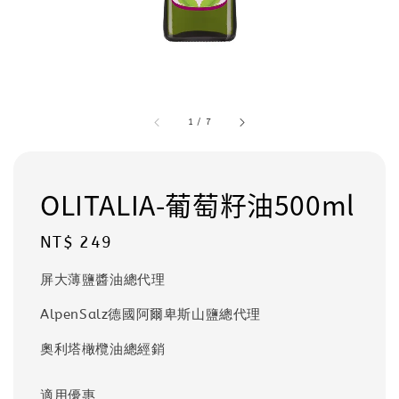
1
/
7
OLITALIA-葡萄籽油500ml
Regular
NT$ 249
price
屏大薄鹽醬油總代理
AlpenSalz德國阿爾卑斯山鹽總代理
奧利塔橄欖油總經銷
適用優惠