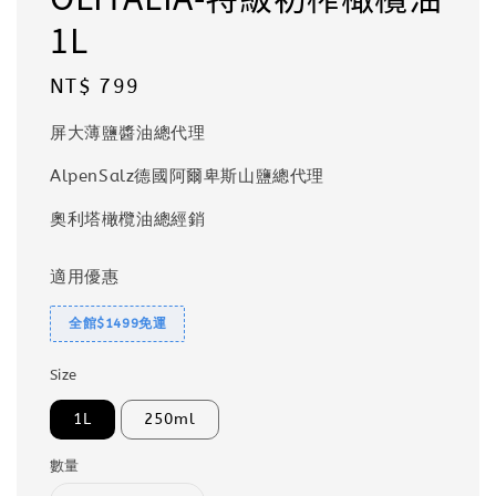
1L
Regular
NT$ 799
price
屏大薄鹽醬油總代理
AlpenSalz德國阿爾卑斯山鹽總代理
奧利塔橄欖油總經銷
適用優惠
全館$1499免運
Size
1L
250ml
數量