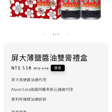
1
/
1
屏大薄鹽醬油雙膏禮盒
Sale
NT$ 518
Regular
優惠
NT$ 578
price
price
屏大薄鹽醬油總代理
AlpenSalz德國阿爾卑斯山鹽總代理
奧利塔橄欖油總經銷